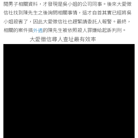
閱男子相關資料，才發現是吳小姐的公司同事。後來大愛徵
信社找到陳先生之後詢問相關事情，這才自首其實已經將吳
小姐殺害了，因此大愛徵信社也趕緊請委託人報警。最終，
相關的案件搞
的陳先生被依照殺人罪嫌給起訴判刑。
外遇
大愛徵信尋人查址最有效率