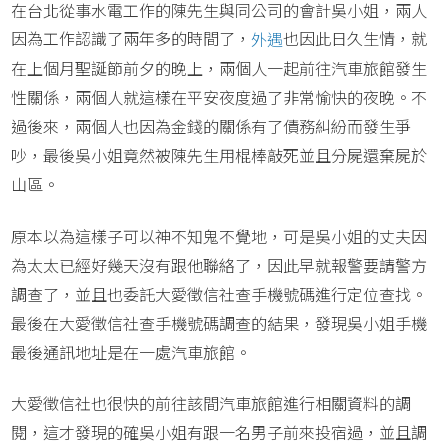
在台北從事水電工作的陳先生與同公司的會計吳小姐，兩人
因為工作認識了兩年多的時間了，
也因此日久生情，就
外遇
在上個月聖誕節前夕的晚上，兩個人一起前往汽車旅館發生
性關係，兩個人就這樣在平安夜度過了非常愉快的夜晚。不
過後來，兩個人也因為金錢的關係有了債務糾紛而發生爭
吵，最後吳小姐竟然被陳先生用棍棒敲死並且分屍還棄屍於
山區。
原本以為這樣子可以神不知鬼不覺地，可是吳小姐的丈夫因
為太太已經好幾天沒有跟他聯絡了，因此早就報警要請警方
調查了，並且也委託大愛徵信社查手機號碼進行定位查找。
最後在大愛徵信社查手機號碼調查的結果，發現吳小姐手機
最後通訊地址是在一處汽車旅館。
大愛徵信社也很快的前往該間汽車旅館進行相關資料的調
閱，這才發現的確吳小姐有跟一名男子前來投宿過，並且調