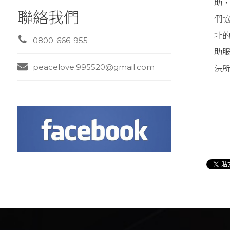
助
聯絡我們
們
址的
0800-666-955
助
peacelove.995520@gmail.com
決