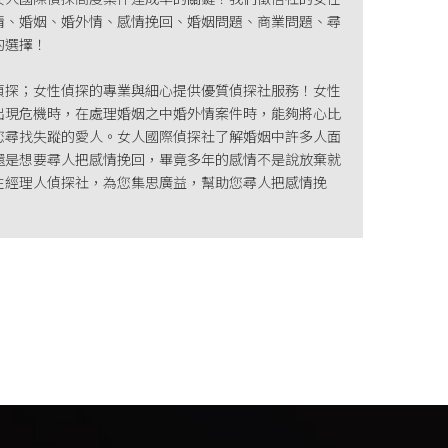
情、婚姻、婚外情、感情挽回、婚姻問題、商業問題、尋
的選擇！
偵探；女性偵探的專業與細心提供優質偵探社服務！女性
出現危機時，在處理婚姻之中婚外情案件時，能夠將心比
您尋找失蹤的愛人。女人國際偵探社了解婚姻中許多人面
還是想要尋人把感情挽回，畢竟多年的感情不是說放棄就
性經理人偵探社，為您集思廣益，幫助您尋人把感情挽