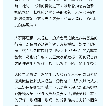
時、地利、人和的情況之下，誰都會動想要包養二
奶的念頭。相較於台灣女子的強勢，大陸女子的年
輕溫柔滿足台商大男人感覺，於是大陸包二奶也因
此蔚為風氣。
大家都這樣：大陸包二奶於台商之間是非常普遍的
行為；即使內心認為外遇是背叛婚姻、對妻子的不
忠，然而長久時間耳濡目染之下，很容易開始認為
包養二奶也沒什麼，反正大家都這樣！更何況台商
之間往往相互掩護，甚至比較誰包的二奶比較多！
大陸二奶影響了您的生活與權益？本公司為您介紹
優質徵信社解決大陸包二奶問題！很多人以為丈夫
包二奶只是逢場作戲而不以為意，沒想到後來卻換
來離婚收場！很多人認為只要丈夫繼續拿錢回家、
於是睜一隻眼閉一隻眼，沒想到後來丈夫卻不回台