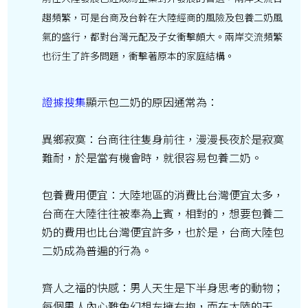
趨頻繁，可是台商及台幹在大陸經商的風險及包養二奶風
氣的盛行，都對台灣元配及子女衝擊頗大。兩岸交流頻繁
也衍生了許多問題，衝擊著原本的家庭結構。
證據搜集
顯示包二奶的原因通常為：
異鄉寂寞：台商往往隻身前往，漫漫長夜於是寂寞
難耐，於是當有機會時，就很容易包養二奶。
包養費用便宜：大陸地區的消費比台灣便宜太多，
台商在大陸往往被奉為上賓，相對的，想要包養二
奶的費用也比台灣便宜許多，也於是，台商大陸包
二奶成為普遍的行為。
齊人之福的快感：男人天生是下半身思考的動物；
每個男人內心難免幻想左擁右抱，而在大陸的天