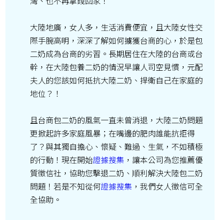
灣、也不再拿錢回家！
大陸地廣，女人多，生活消費便宜，且大陸女性交
際手腕高明，深深了解如何擄獲台商的心，於是包
二奶成為台商的劣習。長期居住在大陸的台商或台
幹，在大陸包養二奶的情況早讓人司空見慣，元配
夫人的您該如何抵抗大陸二奶、捍衛自己在家庭的
地位？！
且台商包二奶的風氣一直未曾消退，大陸二奶問題
更掀起許多家庭風暴；在嘴邊的肥肉誰能抗拒得
了？與其獨自擔心、懷疑、難過、生氣，不如積極
的行動！現在開始
證據搜集
，讓本公司為您推薦優
質徵信社，協助您擊退二奶、順利解決大陸包二奶
問題！若是不知從何
證據搜集
，我們女人徵信可全
全協助。