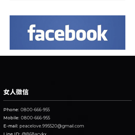
女人徵信
Phone:
0800-666-955
Mobile:
0800-666-955
E-mail:
peacelove.995520@gmail.com
Line ID:
@868acykx